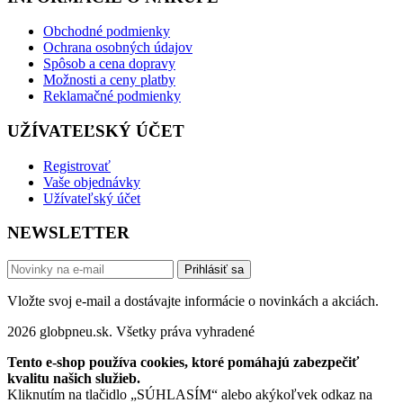
Obchodné podmienky
Ochrana osobných údajov
Spôsob a cena dopravy
Možnosti a ceny platby
Reklamačné podmienky
UŽÍVATEĽSKÝ ÚČET
Registrovať
Vaše objednávky
Užívateľský účet
NEWSLETTER
Prihlásiť sa
Vložte svoj e-mail a dostávajte informácie o novinkách a akciách.
2026 globpneu.sk. Všetky práva vyhradené
Tento e-shop používa cookies, ktoré pomáhajú zabezpečiť
kvalitu našich služieb.
Kliknutím na tlačidlo „SÚHLASÍM“ alebo akýkoľvek odkaz na