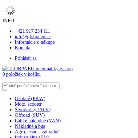
INFO
+421 917 234 111
info@globpneu.sk
Informácie o nákupe
Kontakt
Prihlásiť sa
0 položiek v košíku
Osobné (PKW)
Moto, scooter
Štvorkolky (ATV)
Offroad (SUV)
Ľahké nákladné (VAN)
Nákladné a bus
Agro, lesné a záhradné
Industriálne (EM)