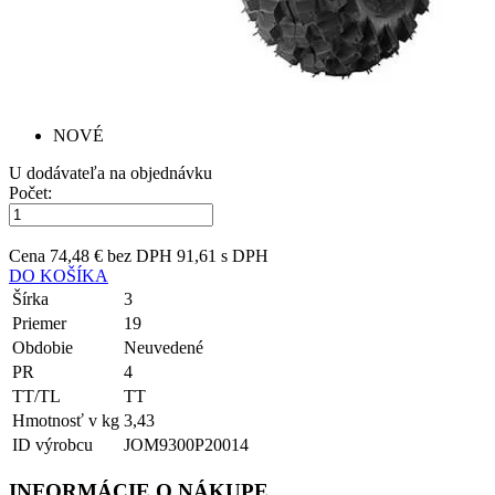
NOVÉ
U dodávateľa na objednávku
Počet:
Cena
74,48 € bez DPH
91,61 s DPH
DO KOŠÍKA
Šírka
3
Priemer
19
Obdobie
Neuvedené
PR
4
TT/TL
TT
Hmotnosť v kg
3,43
ID výrobcu
JOM9300P20014
INFORMÁCIE O NÁKUPE