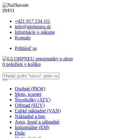
INFO
+421 917 234 111
info@globpneu.sk
Informácie o nákupe
Kontakt
Prihlásiť sa
0 položiek v košíku
Osobné (PKW)
Moto, scooter
Štvorkolky (ATV)
Offroad (SUV)
Ľahké nákladné (VAN)
Nákladné a bus
Agro, lesné a záhradné
Industriálne (EM)
Duše