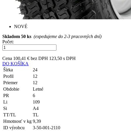
NOVÉ
Skladom 50 ks
(expedujeme do 2-3 pracovných dní)
Počet:
Cena
100,41 € bez DPH
123,50 s DPH
DO KOŠÍKA
Šírka
24
Profil
12
Priemer
12
Obdobie
Letné
PR
6
Li
109
Si
A4
TT/TL
TL
Hmotnosť v kg
9,39
ID výrobcu
3-50-001-2110