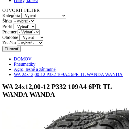
Disky, kolesá
OTVORIŤ FILTER
Kategória
Šírka
Profil
Priemer
Obdobie
Značka
DOMOV
Pneumatiky
Agro, lesné a záhradné
WA 24x12,00-12 P332 109A4 6PR TL WANDA WANDA
WA 24x12,00-12 P332 109A4 6PR TL
WANDA WANDA