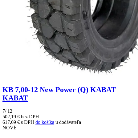
KB 7,00-12 New Power (Q) KABAT
KABAT
7/ 12
502,19 € bez DPH
617,69 € s DPH
do košíka
u dodávateľa
NOVÉ