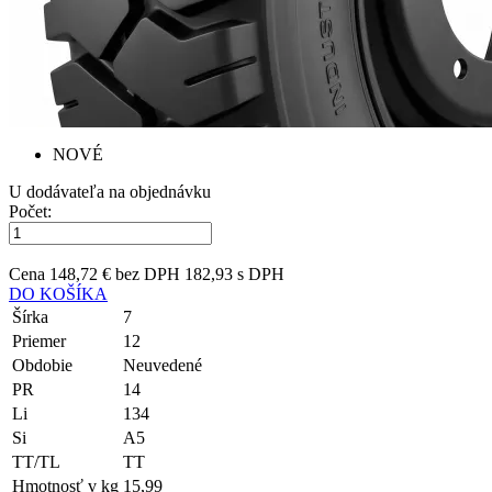
NOVÉ
U dodávateľa na objednávku
Počet:
Cena
148,72 € bez DPH
182,93 s DPH
DO KOŠÍKA
Šírka
7
Priemer
12
Obdobie
Neuvedené
PR
14
Li
134
Si
A5
TT/TL
TT
Hmotnosť v kg
15,99