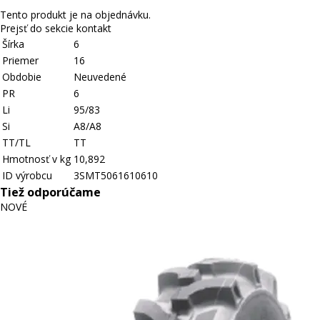
Tento produkt je na objednávku.
Prejsť do sekcie kontakt
Šírka
6
Priemer
16
Obdobie
Neuvedené
PR
6
Li
95/83
Si
A8/A8
TT/TL
TT
Hmotnosť v kg
10,892
ID výrobcu
3SMT5061610610
Tiež odporúčame
NOVÉ