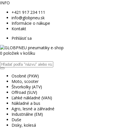
INFO
+421 917 234 111
info@globpneu.sk
Informácie o nákupe
Kontakt
Prihlásiť sa
0 položiek v košíku
Osobné (PKW)
Moto, scooter
Štvorkolky (ATV)
Offroad (SUV)
Ľahké nákladné (VAN)
Nákladné a bus
Agro, lesné a záhradné
Industriálne (EM)
Duše
Disky, kolesá