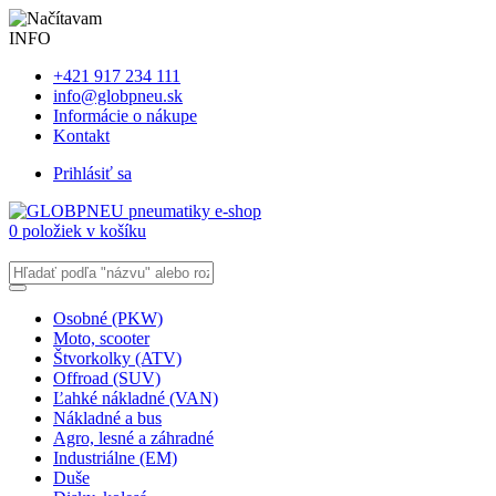
INFO
+421 917 234 111
info@globpneu.sk
Informácie o nákupe
Kontakt
Prihlásiť sa
0 položiek v košíku
Osobné (PKW)
Moto, scooter
Štvorkolky (ATV)
Offroad (SUV)
Ľahké nákladné (VAN)
Nákladné a bus
Agro, lesné a záhradné
Industriálne (EM)
Duše