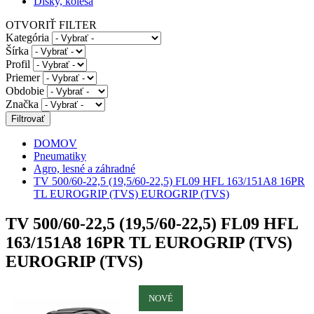
Disky, kolesá
OTVORIŤ FILTER
Kategória
Šírka
Profil
Priemer
Obdobie
Značka
DOMOV
Pneumatiky
Agro, lesné a záhradné
TV 500/60-22,5 (19,5/60-22,5) FL09 HFL 163/151A8 16PR
TL EUROGRIP (TVS) EUROGRIP (TVS)
TV 500/60-22,5 (19,5/60-22,5) FL09 HFL
163/151A8 16PR TL EUROGRIP (TVS)
EUROGRIP (TVS)
NOVÉ