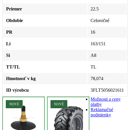
Priemer
22.5
Obdobie
Celoročné
PR
16
Li
163/151
Si
A8
TT/TL
TL
Hmotnosť v kg
78,074
ID výrobcu
3FLT5056021611
Možnosti a ceny
platby
NOVÉ
NOVÉ
Reklamačné
podmienky