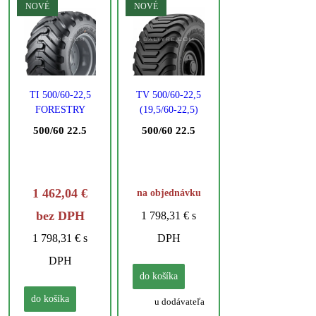
NOVÉ
NOVÉ
TI 500/60-22,5
TV 500/60-22,5
FORESTRY
(19,5/60-22,5)
FLOTATION
FL09 E4
500/60 22.5
500/60 22.5
(ST) HF-2
163/151A8 16PR
151A8 16PR TL
TL EUROGRIP
TIANLI TIANLI
(TVS)
EUROGRIP
1 462,04 €
na objednávku
(TVS)
bez DPH
1 798,31 € s
1 798,31 € s
DPH
DPH
do košíka
do košíka
u dodávateľa