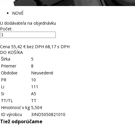
NOVÉ
U dodávateľa na objednávku
Počet:
Cena
55,42 € bez DPH
68,17 s DPH
DO KOŠÍKA
Šírka
5
Priemer
8
Obdobie
Neuvedené
PR
10
Li
111
Si
A5
TT/TL
TT
Hmotnosť v kg
5,504
ID výrobcu
3IND5050821010
Tiež odporúčame