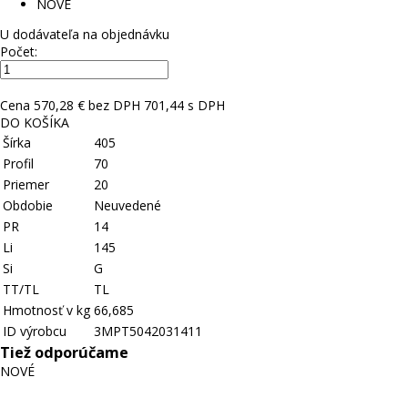
NOVÉ
U dodávateľa na objednávku
Počet:
Cena
570,28 € bez DPH
701,44 s DPH
DO KOŠÍKA
Šírka
405
Profil
70
Priemer
20
Obdobie
Neuvedené
PR
14
Li
145
Si
G
TT/TL
TL
Hmotnosť v kg
66,685
ID výrobcu
3MPT5042031411
Tiež odporúčame
NOVÉ