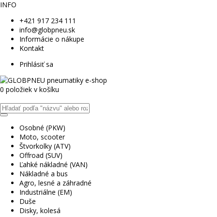
INFO
+421 917 234 111
info@globpneu.sk
Informácie o nákupe
Kontakt
Prihlásiť sa
0 položiek v košíku
Osobné (PKW)
Moto, scooter
Štvorkolky (ATV)
Offroad (SUV)
Ľahké nákladné (VAN)
Nákladné a bus
Agro, lesné a záhradné
Industriálne (EM)
Duše
Disky, kolesá