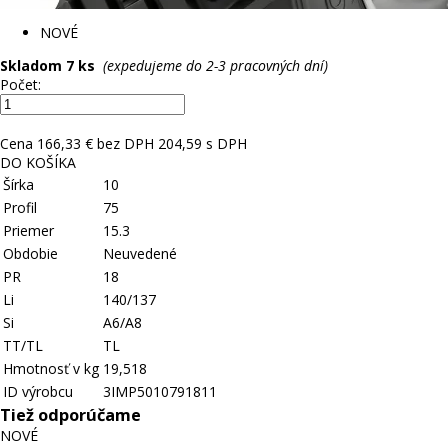
NOVÉ
Skladom 7 ks
(expedujeme do 2-3 pracovných dní)
Počet:
Cena
166,33 € bez DPH
204,59 s DPH
DO KOŠÍKA
Šírka
10
Profil
75
Priemer
15.3
Obdobie
Neuvedené
PR
18
Li
140/137
Si
A6/A8
TT/TL
TL
Hmotnosť v kg
19,518
ID výrobcu
3IMP5010791811
Tiež odporúčame
NOVÉ