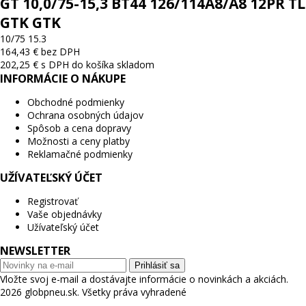
GT 10,0/75-15,3 BT44 126/114A8/A8 12PR TL
GTK GTK
10/75 15.3
164,43 € bez DPH
202,25 € s DPH
do košíka
skladom
INFORMÁCIE O NÁKUPE
Obchodné podmienky
Ochrana osobných údajov
Spôsob a cena dopravy
Možnosti a ceny platby
Reklamačné podmienky
UŽÍVATEĽSKÝ ÚČET
Registrovať
Vaše objednávky
Užívateľský účet
NEWSLETTER
Prihlásiť sa
Vložte svoj e-mail a dostávajte informácie o novinkách a akciách.
2026 globpneu.sk. Všetky práva vyhradené