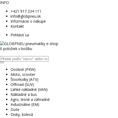
INFO
+421 917 234 111
info@globpneu.sk
Informácie o nákupe
Kontakt
Prihlásiť sa
0 položiek v košíku
Osobné (PKW)
Moto, scooter
Štvorkolky (ATV)
Offroad (SUV)
Ľahké nákladné (VAN)
Nákladné a bus
Agro, lesné a záhradné
Industriálne (EM)
Duše
Disky, kolesá