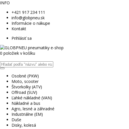
INFO
+421 917 234 111
info@globpneu.sk
Informácie o nákupe
Kontakt
Prihlásiť sa
0 položiek v košíku
Osobné (PKW)
Moto, scooter
Štvorkolky (ATV)
Offroad (SUV)
Ľahké nákladné (VAN)
Nákladné a bus
Agro, lesné a záhradné
Industriálne (EM)
Duše
Disky, kolesá