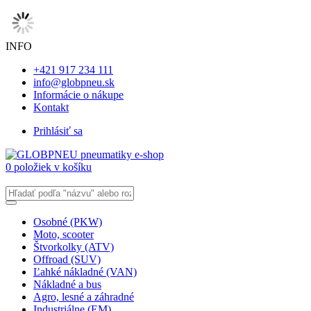
INFO
+421 917 234 111
info@globpneu.sk
Informácie o nákupe
Kontakt
Prihlásiť sa
0 položiek v košíku
Osobné (PKW)
Moto, scooter
Štvorkolky (ATV)
Offroad (SUV)
Ľahké nákladné (VAN)
Nákladné a bus
Agro, lesné a záhradné
Industriálne (EM)