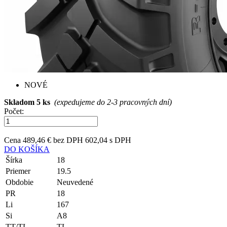
NOVÉ
Skladom 5 ks
(expedujeme do 2-3 pracovných dní)
Počet:
Cena
489,46 € bez DPH
602,04 s DPH
DO KOŠÍKA
Šírka
18
Priemer
19.5
Obdobie
Neuvedené
PR
18
Li
167
Si
A8
TT/TL
TL