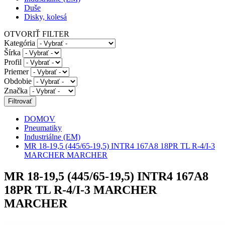
Duše
Disky, kolesá
OTVORIŤ FILTER
Kategória
Šírka
Profil
Priemer
Obdobie
Značka
DOMOV
Pneumatiky
Industriálne (EM)
MR 18-19,5 (445/65-19,5) INTR4 167A8 18PR TL R-4/I-3
MARCHER MARCHER
MR 18-19,5 (445/65-19,5) INTR4 167A8
18PR TL R-4/I-3 MARCHER
MARCHER