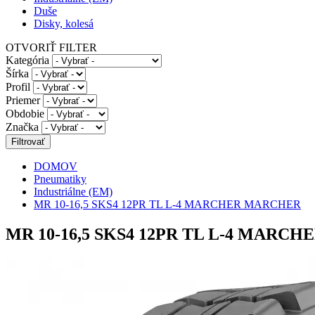
Duše
Disky, kolesá
OTVORIŤ FILTER
Kategória
Šírka
Profil
Priemer
Obdobie
Značka
DOMOV
Pneumatiky
Industriálne (EM)
MR 10-16,5 SKS4 12PR TL L-4 MARCHER MARCHER
MR 10-16,5 SKS4 12PR TL L-4 MARC