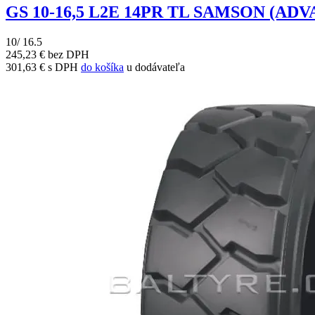
GS 10-16,5 L2E 14PR TL SAMSON (A
10/ 16.5
245,23 € bez DPH
301,63 € s DPH
do košíka
u dodávateľa