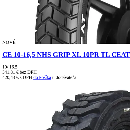
NOVÉ
CE 10-16,5 NHS GRIP XL 10PR TL CE
10/ 16.5
341,81 € bez DPH
420,43 € s DPH
do košíka
u dodávateľa