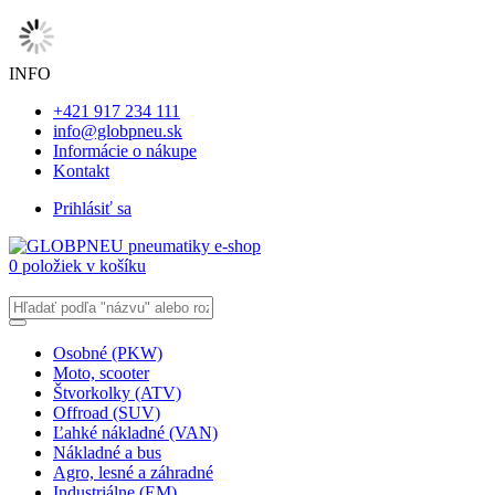
INFO
+421 917 234 111
info@globpneu.sk
Informácie o nákupe
Kontakt
Prihlásiť sa
0 položiek v košíku
Osobné (PKW)
Moto, scooter
Štvorkolky (ATV)
Offroad (SUV)
Ľahké nákladné (VAN)
Nákladné a bus
Agro, lesné a záhradné
Industriálne (EM)