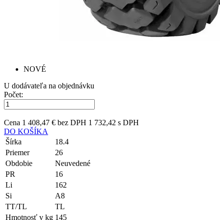
NOVÉ
U dodávateľa na objednávku
Počet:
Cena
1 408,47 € bez DPH
1 732,42 s DPH
DO KOŠÍKA
Šírka
18.4
Priemer
26
Obdobie
Neuvedené
PR
16
Li
162
Si
A8
TT/TL
TL
Hmotnosť v kg
145