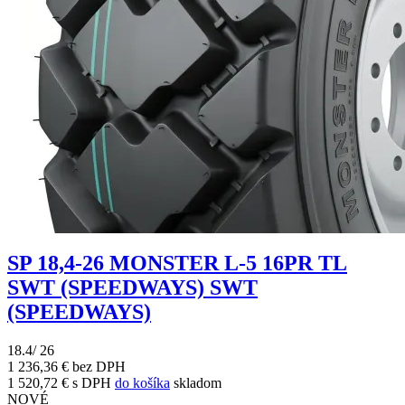
SP 18,4-26 MONSTER L-5 16PR TL
SWT (SPEEDWAYS) SWT
(SPEEDWAYS)
18.4/ 26
1 236,36 € bez DPH
1 520,72 € s DPH
do košíka
skladom
NOVÉ