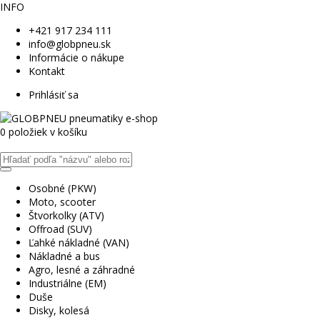
INFO
+421 917 234 111
info@globpneu.sk
Informácie o nákupe
Kontakt
Prihlásiť sa
0 položiek v košíku
Osobné (PKW)
Moto, scooter
Štvorkolky (ATV)
Offroad (SUV)
Ľahké nákladné (VAN)
Nákladné a bus
Agro, lesné a záhradné
Industriálne (EM)
Duše
Disky, kolesá