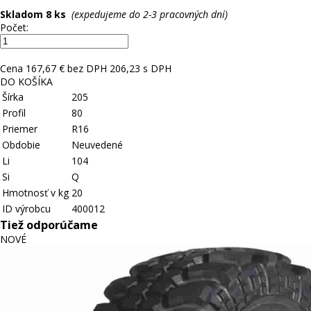
Skladom 8 ks
(expedujeme do 2-3 pracovných dní)
Počet:
Cena
167,67 € bez DPH
206,23 s DPH
DO KOŠÍKA
Šírka
205
Profil
80
Priemer
R16
Obdobie
Neuvedené
Li
104
Si
Q
Hmotnosť v kg
20
ID výrobcu
400012
Tiež odporúčame
NOVÉ