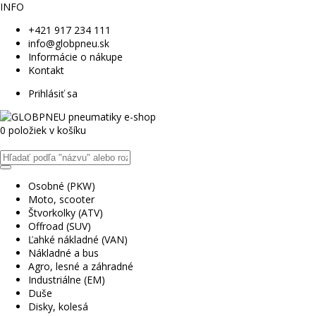
INFO
+421 917 234 111
info@globpneu.sk
Informácie o nákupe
Kontakt
Prihlásiť sa
0 položiek v košíku
Osobné (PKW)
Moto, scooter
Štvorkolky (ATV)
Offroad (SUV)
Ľahké nákladné (VAN)
Nákladné a bus
Agro, lesné a záhradné
Industriálne (EM)
Duše
Disky, kolesá