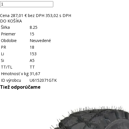
Cena
287,01 € bez DPH
353,02 s DPH
DO KOŠÍKA
Šírka
8.25
Priemer
15
Obdobie
Neuvedené
PR
18
Li
153
Si
A5
TT/TL
TT
Hmotnosť v kg
31,67
ID výrobcu
U6152071GTK
Tiež odporúčame