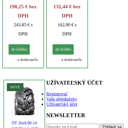
198,25 € bez
132,44 € bez
DPH
DPH
243,85 € s
162,90 € s
DPH
DPH
do košíka
do košíka
u dodávateľa
u dodávateľa
UŽÍVATEĽSKÝ ÚČET
NOVÉ
Registrovať
Vaše objednávky
Užívateľský účet
NEWSLETTER
DT 26x8,00-14
Prihlásiť sa