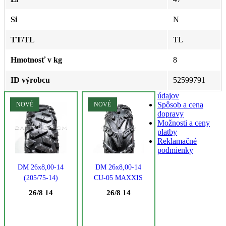
Si
N
TT/TL
TL
Hmotnosť v kg
8
ID výrobcu
52599791
údajov
Spôsob a cena
NOVÉ
NOVÉ
dopravy
Možnosti a ceny
platby
Reklamačné
podmienky
DM 26x8,00-14
DM 26x8,00-14
(205/75-14)
CU-05 MAXXIS
Maxxis BigHorn,
MAXXIS
26/8 14
26/8 14
M-917 44N
MAXXIS
MAXXIS