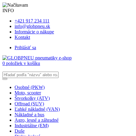
INFO
+421 917 234 111
info@globpneu.sk
Informácie o nákupe
Kontakt
Prihlásiť sa
0 položiek v košíku
Osobné (PKW)
Moto, scooter
Štvorkolky (ATV)
Offroad (SUV)
Ľahké nákladné (VAN)
Nákladné a bus
Agro, lesné a záhradné
Industriálne (EM)
Duše