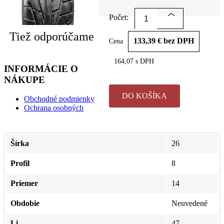
Počet:
Tiež odporúčame
133,39 € bez DPH
Cena
164,07 s DPH
INFORMÁCIE O
NÁKUPE
DO KOŠÍKA
Obchodné podmienky
Ochrana osobných
Šírka
26
Profil
8
Priemer
14
Obdobie
Neuvedené
Li
47