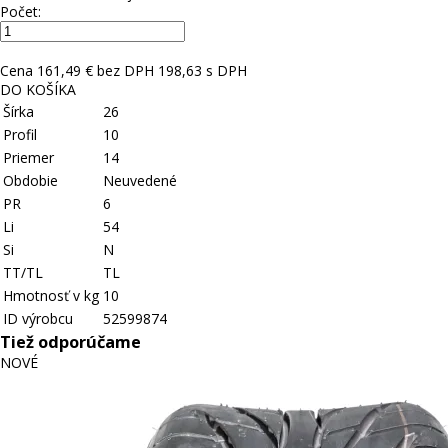
Počet:
Cena
161,49 € bez DPH
198,63 s DPH
DO KOŠÍKA
Šírka
26
Profil
10
Priemer
14
Obdobie
Neuvedené
PR
6
Li
54
Si
N
TT/TL
TL
Hmotnosť v kg
10
ID výrobcu
52599874
Tiež odporúčame
NOVÉ