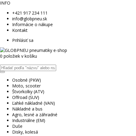
INFO
+421 917 234 111
info@globpneu.sk
Informácie o nákupe
Kontakt
Prihlásiť sa
0 položiek v košíku
Osobné (PKW)
Moto, scooter
Štvorkolky (ATV)
Offroad (SUV)
Ľahké nákladné (VAN)
Nákladné a bus
Agro, lesné a záhradné
Industriálne (EM)
Duše
Disky, kolesá