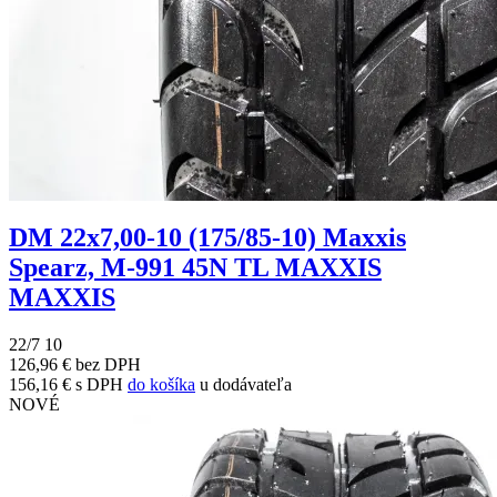
DM 22x7,00-10 (175/85-10) Maxxis
Spearz, M-991 45N TL MAXXIS
MAXXIS
22/7 10
126,96 € bez DPH
156,16 € s DPH
do košíka
u dodávateľa
NOVÉ