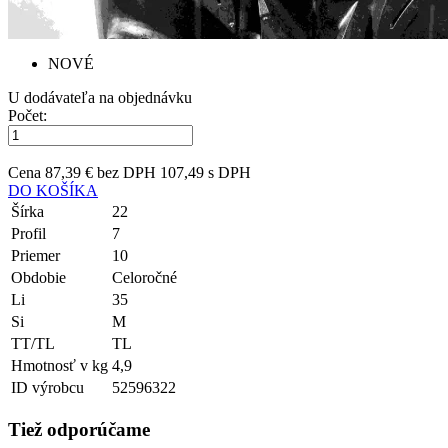
NOVÉ
U dodávateľa na objednávku
Počet:
Cena
87,39 € bez DPH
107,49 s DPH
DO KOŠÍKA
Šírka
22
Profil
7
Priemer
10
Obdobie
Celoročné
Li
35
Si
M
TT/TL
TL
Hmotnosť v kg
4,9
ID výrobcu
52596322
Tiež odporúčame