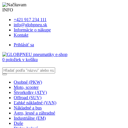
INFO
+421 917 234 111
info@globpneu.sk
Informácie o nákupe
Kontakt
Prihlásiť sa
0 položiek v košíku
Osobné (PKW)
Moto, scooter
Štvorkolky (ATV)
Offroad (SUV)
Ľahké nákladné (VAN)
Nákladné a bus
Agro, lesné a záhradné
Industriálne (EM)
Duše