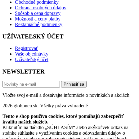
Obchodné podmienky
Ochrana osobných údajov
Spôsob a cena dopravy
Možnosti a ceny platby
Reklamačné podmienky
UŽÍVATEĽSKÝ ÚČET
Registrovať
Vaše objednávky
Užívateľský účet
NEWSLETTER
Prihlásiť sa
Vložte svoj e-mail a dostávajte informácie o novinkách a akciách.
2026 globpneu.sk. Všetky práva vyhradené
Tento e-shop používa cookies, ktoré pomáhajú zabezpečiť
kvalitu našich služieb.
Kliknutím na tlačidlo „SÚHLASÍM“ alebo akýkoľvek odkaz na
stránke súhlasíte s využívaním cookies a odovzdaním údajov o
správaní na webe pre zobrazenie cielenej reklamy na sociálnych