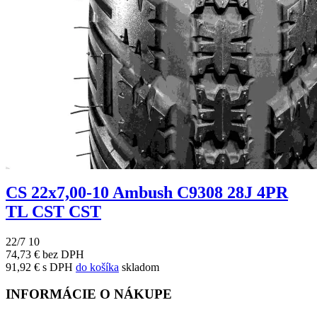
CS 22x7,00-10 Ambush C9308 28J 4PR
TL CST CST
22/7 10
74,73 € bez DPH
91,92 € s DPH
do košíka
skladom
INFORMÁCIE O NÁKUPE