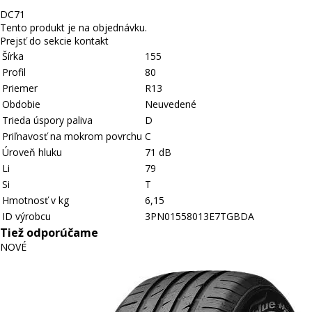
D
C
71
Tento produkt je na objednávku.
Prejsť do sekcie kontakt
Šírka
155
Profil
80
Priemer
R13
Obdobie
Neuvedené
Trieda úspory paliva
D
Priľnavosť na mokrom povrchu
C
Úroveň hluku
71 dB
Li
79
Si
T
Hmotnosť v kg
6,15
ID výrobcu
3PN01558013E7TGBDA
Tiež odporúčame
NOVÉ