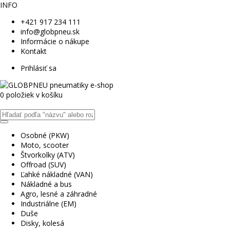
INFO
+421 917 234 111
info@globpneu.sk
Informácie o nákupe
Kontakt
Prihlásiť sa
0 položiek v košíku
Osobné (PKW)
Moto, scooter
Štvorkolky (ATV)
Offroad (SUV)
Ľahké nákladné (VAN)
Nákladné a bus
Agro, lesné a záhradné
Industriálne (EM)
Duše
Disky, kolesá