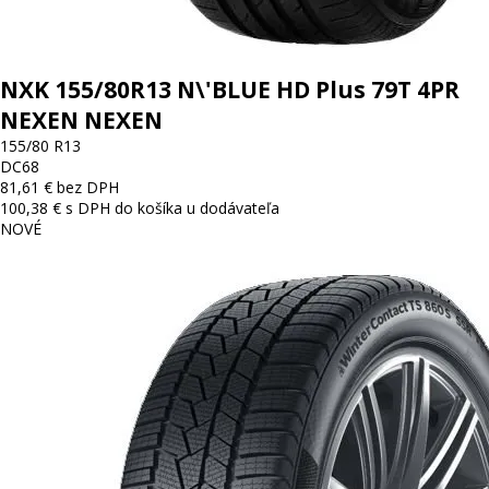
NXK 155/80R13 N\'BLUE HD Plus 79T 4PR
NEXEN NEXEN
155/80 R13
D
C
68
81,61 € bez DPH
100,38 € s DPH
do košíka
u dodávateľa
NOVÉ