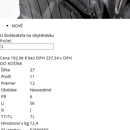
NOVÉ
U dodávateľa na objednávku
Počet:
Cena
192,96 € bez DPH
237,34 s DPH
DO KOŠÍKA
Šírka
27
Profil
11
Priemer
12
Obdobie
Neuvedené
PR
6
Li
56
Si
J
TT/TL
TL
Hmotnosť v kg
12,4
ID výrobcu
52599650