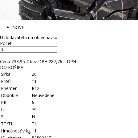
NOVÉ
U dodávateľa na objednávku
Počet:
Cena
233,95 € bez DPH
287,76 s DPH
DO KOŠÍKA
Šírka
26
Profil
11
Priemer
R12
Obdobie
Neuvedené
PR
6
Li
79
Si
N
TT/TL
TL
Hmotnosť v kg
11
ID výrobcu
52599317