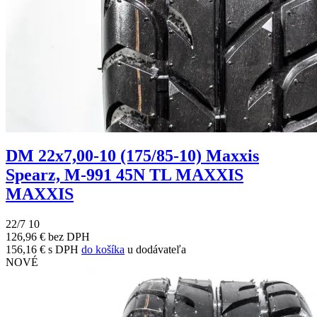
DM 22x7,00-10 (175/85-10) Maxxis
Spearz, M-991 45N TL MAXXIS
MAXXIS
22/7 10
126,96 € bez DPH
156,16 € s DPH
do košíka
u dodávateľa
NOVÉ