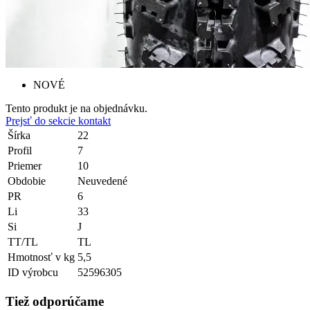
NOVÉ
Tento produkt je na objednávku.
Prejsť do sekcie kontakt
Šírka
22
Profil
7
Priemer
10
Obdobie
Neuvedené
PR
6
Li
33
Si
J
TT/TL
TL
Hmotnosť v kg
5,5
ID výrobcu
52596305
Tiež odporúčame