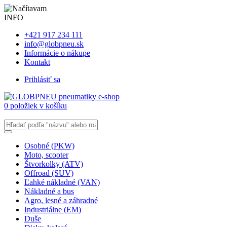
INFO
+421 917 234 111
info@globpneu.sk
Informácie o nákupe
Kontakt
Prihlásiť sa
0 položiek v košíku
Osobné (PKW)
Moto, scooter
Štvorkolky (ATV)
Offroad (SUV)
Ľahké nákladné (VAN)
Nákladné a bus
Agro, lesné a záhradné
Industriálne (EM)
Duše