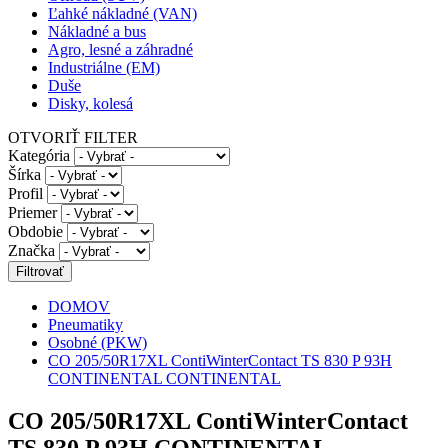
Ľahké nákladné (VAN)
Nákladné a bus
Agro, lesné a záhradné
Industriálne (EM)
Duše
Disky, kolesá
OTVORIŤ FILTER
Kategória
Šírka
Profil
Priemer
Obdobie
Značka
DOMOV
Pneumatiky
Osobné (PKW)
CO 205/50R17XL ContiWinterContact TS 830 P 93H
CONTINENTAL CONTINENTAL
CO 205/50R17XL ContiWinterContact
TS 830 P 93H CONTINENTAL