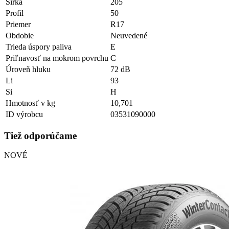
Šírka
205
Profil
50
Priemer
R17
Obdobie
Neuvedené
Trieda úspory paliva
E
Priľnavosť na mokrom povrchu
C
Úroveň hluku
72 dB
Li
93
Si
H
Hmotnosť v kg
10,701
ID výrobcu
03531090000
Tiež odporúčame
NOVÉ