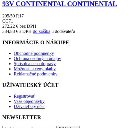
93V CONTINENTAL CONTINENTAL
205/50 R17
C
C
71
272,22 € bez DPH
334,83 € s DPH
do košíka
u dodávateľa
INFORMÁCIE O NÁKUPE
Obchodné podmienky
Ochrana osobných údajov
Spôsob a cena dopravy
Možnosti a ceny platby
Reklamačné podmienky
UŽÍVATEĽSKÝ ÚČET
Registrovať
Vaše objednávky
Užívateľský účet
NEWSLETTER