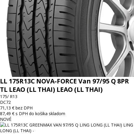
LL 175R13C NOVA-FORCE Van 97/95 Q 8PR
TL LEAO (LL THAI) LEAO (LL THAI)
175/ R13
D
C
72
71,13 € bez DPH
87,49 € s DPH
do košíka
skladom
NOVÉ