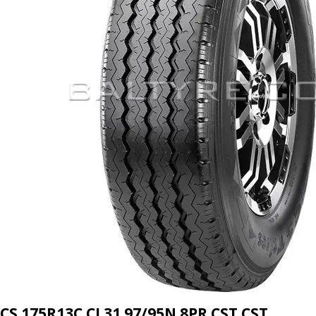
CS 175R13C CL31 97/95N 8PR CST CST