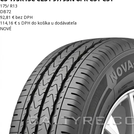
175/ R13
D
B
72
92,81 € bez DPH
114,16 € s DPH
do košíka
u dodávateľa
NOVÉ