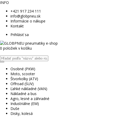
INFO
+421 917 234 111
info@globpneu.sk
Informácie o nákupe
Kontakt
Prihlásiť sa
0 položiek v košíku
Osobné (PKW)
Moto, scooter
Štvorkolky (ATV)
Offroad (SUV)
Ľahké nákladné (VAN)
Nákladné a bus
Agro, lesné a záhradné
Industriálne (EM)
Duše
Disky, kolesá