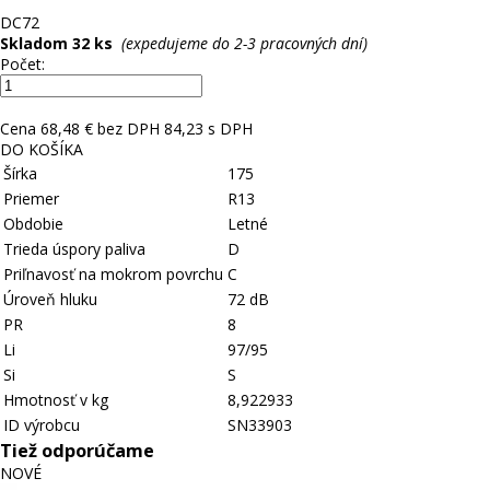
D
C
72
Skladom 32 ks
(expedujeme do 2-3 pracovných dní)
Počet:
Cena
68,48 € bez DPH
84,23 s DPH
DO KOŠÍKA
Šírka
175
Priemer
R13
Obdobie
Letné
Trieda úspory paliva
D
Priľnavosť na mokrom povrchu
C
Úroveň hluku
72 dB
PR
8
Li
97/95
Si
S
Hmotnosť v kg
8,922933
ID výrobcu
SN33903
Tiež odporúčame
NOVÉ