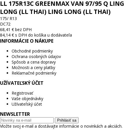
LL 175R13C GREENMAX VAN 97/95 Q LING
LONG (LL THAI) LING LONG (LL THAI)
175/ R13
D
C
72
68,41 € bez DPH
84,14 € s DPH
do košíka
u dodávateľa
INFORMÁCIE O NÁKUPE
Obchodné podmienky
Ochrana osobných údajov
Spôsob a cena dopravy
Možnosti a ceny platby
Reklamačné podmienky
UŽÍVATEĽSKÝ ÚČET
Registrovať
Vaše objednávky
Užívateľský účet
NEWSLETTER
Prihlásiť sa
Vložte svoj e-mail a dostávajte informácie o novinkách a akciách.