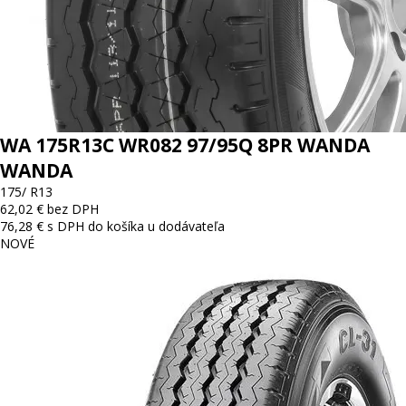
WA 175R13C WR082 97/95Q 8PR WANDA
WANDA
175/ R13
62,02 € bez DPH
76,28 € s DPH
do košíka
u dodávateľa
NOVÉ