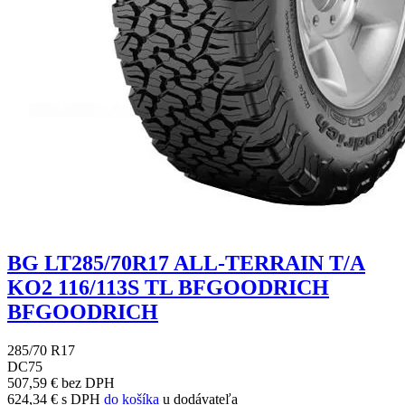
BG LT285/70R17 ALL-TERRAIN T/A
KO2 116/113S TL BFGOODRICH
BFGOODRICH
285/70 R17
D
C
75
507,59 € bez DPH
624,34 € s DPH
do košíka
u dodávateľa