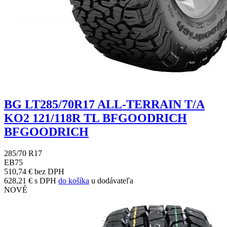
BG LT285/70R17 ALL-TERRAIN T/A
KO2 121/118R TL BFGOODRICH
BFGOODRICH
285/70 R17
E
B
75
510,74 € bez DPH
628,21 € s DPH
do košíka
u dodávateľa
NOVÉ