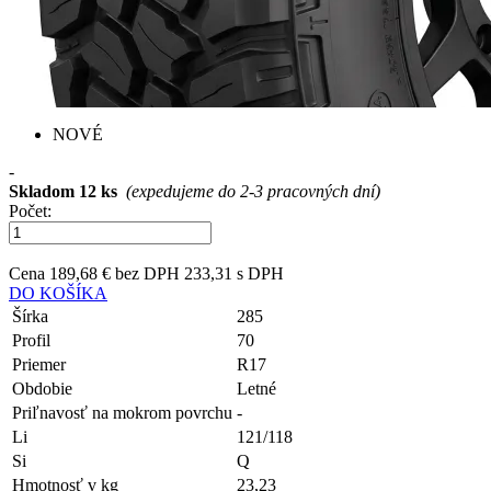
NOVÉ
-
Skladom 12 ks
(expedujeme do 2-3 pracovných dní)
Počet:
Cena
189,68 € bez DPH
233,31 s DPH
DO KOŠÍKA
Šírka
285
Profil
70
Priemer
R17
Obdobie
Letné
Priľnavosť na mokrom povrchu
-
Li
121/118
Si
Q
Hmotnosť v kg
23,23