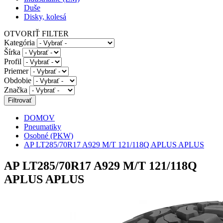
Duše
Disky, kolesá
OTVORIŤ FILTER
Kategória
Šírka
Profil
Priemer
Obdobie
Značka
DOMOV
Pneumatiky
Osobné (PKW)
AP LT285/70R17 A929 M/T 121/118Q APLUS APLUS
AP LT285/70R17 A929 M/T 121/118Q
APLUS APLUS