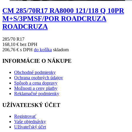
CM 285/70R17 RA8000 121/118 Q 10PR
M+S/3PMSF/POR ROADCRUZA
ROADCRUZA
285/70 R17
168,10 € bez DPH
206,76 € s DPH
do košíka
skladom
INFORMÁCIE O NÁKUPE
Obchodné podmienky
Ochrana osobných údajov
Spôsob a cena dopravy
Možnosti a ceny platby
Reklamačné podmienky
UŽÍVATEĽSKÝ ÚČET
Registrovať
Vaše objednávky
Užívateľský účet