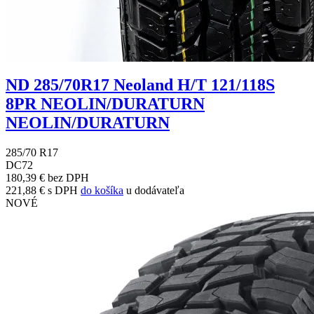
ND 285/70R17 Neoland H/T 121/118S
8PR NEOLIN/DURATURN
NEOLIN/DURATURN
285/70 R17
D
C
72
180,39 € bez DPH
221,88 € s DPH
do košíka
u dodávateľa
NOVÉ