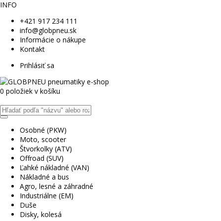
INFO
+421 917 234 111
info@globpneu.sk
Informácie o nákupe
Kontakt
Prihlásiť sa
0 položiek v košíku
Osobné (PKW)
Moto, scooter
Štvorkolky (ATV)
Offroad (SUV)
Ľahké nákladné (VAN)
Nákladné a bus
Agro, lesné a záhradné
Industriálne (EM)
Duše
Disky, kolesá