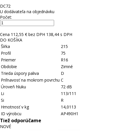
D
C
72
U dodávateľa na objednávku
Počet:
Cena
112,55 € bez DPH
138,44 s DPH
DO KOŠÍKA
Šírka
215
Profil
75
Priemer
R16
Obdobie
Zimné
Trieda úspory paliva
D
Priľnavosť na mokrom povrchu
C
Úroveň hluku
72 dB
Li
113/111
Si
R
Hmotnosť v kg
14,0113
ID výrobcu
AP490H1
Tiež odporúčame
NOVÉ