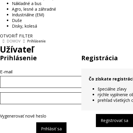
Nákladné a bus
Agro, lesné a záhradné
Industriálne (EM)
Duše
Disky, kolesá
OTVORIŤ FILTER
DOMOV
Prihlásenie
Užívateľ
Prihlásenie
Registrácia
E-mail
Čo získate registrác
špeciálne zľavy
rýchle vyplnenie 
prehľad všetkých 
Vygenerovať nové heslo
Registrovať sa
Prihlásiť sa