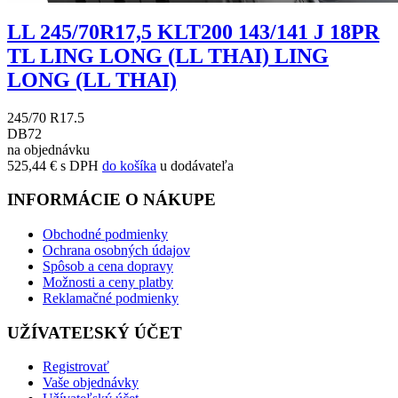
LL 245/70R17,5 KLT200 143/141 J 18PR
TL LING LONG (LL THAI) LING
LONG (LL THAI)
245/70 R17.5
D
B
72
na objednávku
525,44 € s DPH
do košíka
u dodávateľa
INFORMÁCIE O NÁKUPE
Obchodné podmienky
Ochrana osobných údajov
Spôsob a cena dopravy
Možnosti a ceny platby
Reklamačné podmienky
UŽÍVATEĽSKÝ ÚČET
Registrovať
Vaše objednávky