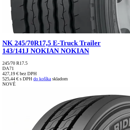
NK 245/70R17,5 E-Truck Trailer
143/141J NOKIAN NOKIAN
245/70 R17.5
D
A
71
427,19 € bez DPH
525,44 € s DPH
do košíka
skladom
NOVÉ