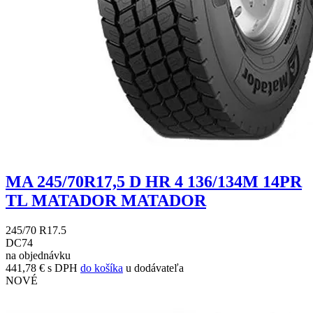
MA 245/70R17,5 D HR 4 136/134M 14PR
TL MATADOR MATADOR
245/70 R17.5
D
C
74
na objednávku
441,78 € s DPH
do košíka
u dodávateľa
NOVÉ