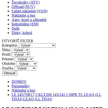
Štvorkolky (ATV)
Offroad (SUV)
Ľahké nákladné (VAN)
Nákladné a bus
Agro, lesné a záhradné
Industriálne (EM)
Duše
Disky, kolesá
OTVORIŤ FILTER
Kategória
Šírka
Profil
Priemer
Obdobie
Značka
DOMOV
Pneumatiky
Nákladné a bus
LE 245/70R17,5 KLT200 143/141 J 18PR TL LEAO (LL
THAI) LEAO (LL THAI)