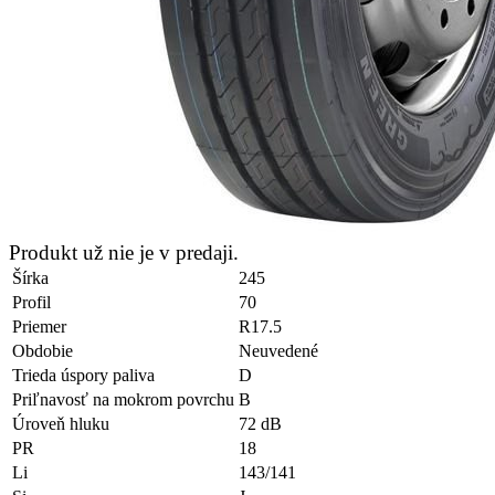
Produkt už nie je v predaji.
Šírka
245
Profil
70
Priemer
R17.5
Obdobie
Neuvedené
Trieda úspory paliva
D
Priľnavosť na mokrom povrchu
B
Úroveň hluku
72 dB
PR
18
Li
143/141