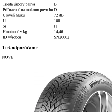
Trieda úspory paliva
B
Priľnavosť na mokrom povrchu
D
Úroveň hluku
72 dB
Li
108
Si
H
Hmotnosť v kg
14,46
ID výrobcu
SN20002
Tiež odporúčame
NOVÉ