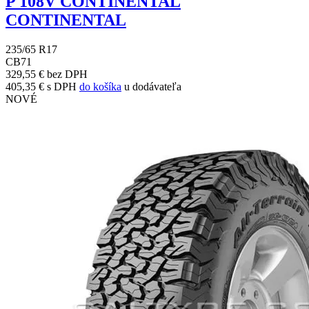
P 108V CONTINENTAL
CONTINENTAL
235/65 R17
C
B
71
329,55 € bez DPH
405,35 € s DPH
do košíka
u dodávateľa
NOVÉ