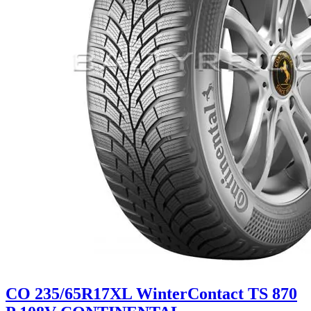
CO 235/65R17XL WinterContact TS 870