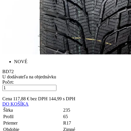
NOVÉ
B
D
72
U dodávateľa na objednávku
Počet:
Cena
117,88 € bez DPH
144,99 s DPH
DO KOŠÍKA
Šírka
235
Profil
65
Priemer
R17
Obdobie
Zimné