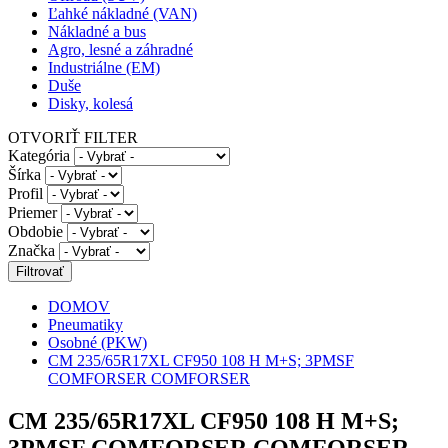
Ľahké nákladné (VAN)
Nákladné a bus
Agro, lesné a záhradné
Industriálne (EM)
Duše
Disky, kolesá
OTVORIŤ FILTER
Kategória
Šírka
Profil
Priemer
Obdobie
Značka
DOMOV
Pneumatiky
Osobné (PKW)
CM 235/65R17XL CF950 108 H M+S; 3PMSF
COMFORSER COMFORSER
CM 235/65R17XL CF950 108 H M+S;
3PMSF COMFORSER COMFORSER