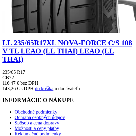
LL 235/65R17XL NOVA-FORCE C/S 108
V TL LEAO (LL THAI) LEAO (LL
THAI)
235/65 R17
C
B
72
116,47 € bez DPH
143,26 € s DPH
do košíka
u dodávateľa
INFORMÁCIE O NÁKUPE
Obchodné podmienky
Ochrana osobných údajov
Spôsob a cena dopravy
Možnosti a ceny platby
Reklamačné podmienky