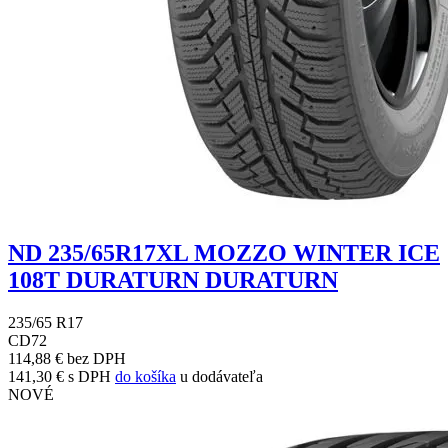
ND 235/65R17XL MOZZO WINTER ICE
108T DURATURN DURATURN
235/65 R17
C
D
72
114,88 € bez DPH
141,30 € s DPH
do košíka
u dodávateľa
NOVÉ