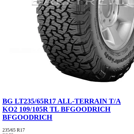
BG LT235/65R17 ALL-TERRAIN T/A
KO2 109/105R TL BFGOODRICH
BFGOODRICH
235/65 R17