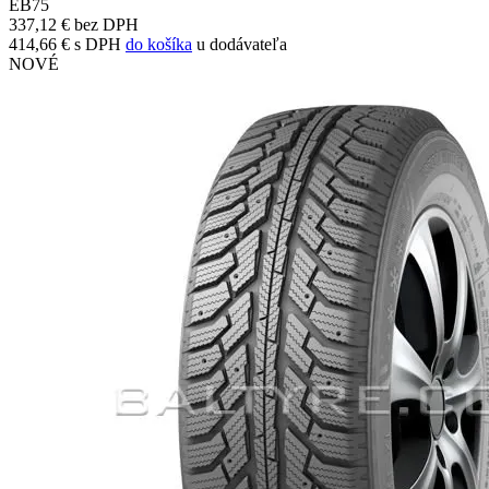
E
B
75
337,12 € bez DPH
414,66 € s DPH
do košíka
u dodávateľa
NOVÉ